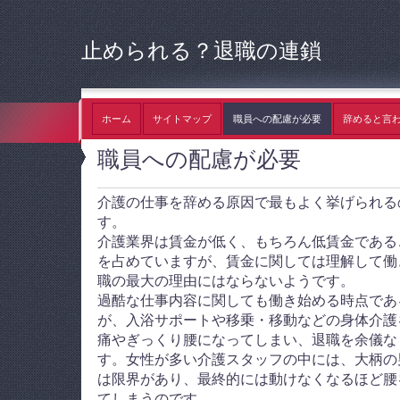
止められる？退職の連鎖
ホーム
サイトマップ
職員への配慮が必要
辞めると言
職員への配慮が必要
介護の仕事を辞める原因で最もよく挙げられる
す。
介護業界は賃金が低く、もちろん低賃金である
を占めていますが、賃金に関しては理解して働
職の最大の理由にはならないようです。
過酷な仕事内容に関しても働き始める時点であ
が、入浴サポートや移乗・移動などの身体介護
痛やぎっくり腰になってしまい、退職を余儀な
す。女性が多い介護スタッフの中には、大柄の
は限界があり、最終的には動けなくなるほど腰
てしまうのです。